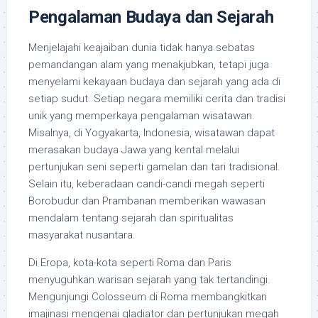
Pengalaman Budaya dan Sejarah
Menjelajahi keajaiban dunia tidak hanya sebatas
pemandangan alam yang menakjubkan, tetapi juga
menyelami kekayaan budaya dan sejarah yang ada di
setiap sudut. Setiap negara memiliki cerita dan tradisi
unik yang memperkaya pengalaman wisatawan.
Misalnya, di Yogyakarta, Indonesia, wisatawan dapat
merasakan budaya Jawa yang kental melalui
pertunjukan seni seperti gamelan dan tari tradisional.
Selain itu, keberadaan candi-candi megah seperti
Borobudur dan Prambanan memberikan wawasan
mendalam tentang sejarah dan spiritualitas
masyarakat nusantara.
Di Eropa, kota-kota seperti Roma dan Paris
menyuguhkan warisan sejarah yang tak tertandingi.
Mengunjungi Colosseum di Roma membangkitkan
imajinasi mengenai gladiator dan pertunjukan megah