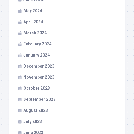
May 2024
April 2024
March 2024
February 2024
January 2024
December 2023
November 2023
October 2023
September 2023
August 2023
July 2023
June 2023