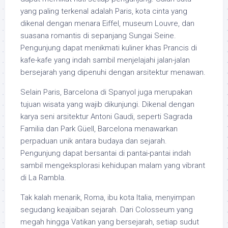
yang paling terkenal adalah Paris, kota cinta yang
dikenal dengan menara Eiffel, museum Louvre, dan
suasana romantis di sepanjang Sungai Seine.
Pengunjung dapat menikmati kuliner khas Prancis di
kafe-kafe yang indah sambil menjelajahi jalan-jalan
bersejarah yang dipenuhi dengan arsitektur menawan.
Selain Paris, Barcelona di Spanyol juga merupakan
tujuan wisata yang wajib dikunjungi. Dikenal dengan
karya seni arsitektur Antoni Gaudi, seperti Sagrada
Familia dan Park Güell, Barcelona menawarkan
perpaduan unik antara budaya dan sejarah.
Pengunjung dapat bersantai di pantai-pantai indah
sambil mengeksplorasi kehidupan malam yang vibrant
di La Rambla.
Tak kalah menarik, Roma, ibu kota Italia, menyimpan
segudang keajaiban sejarah. Dari Colosseum yang
megah hingga Vatikan yang bersejarah, setiap sudut