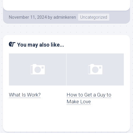
November 11, 2024
by
adminkeren
Uncategorized
You may also like...
What Is Work?
How to Get a Guy to
Make Love