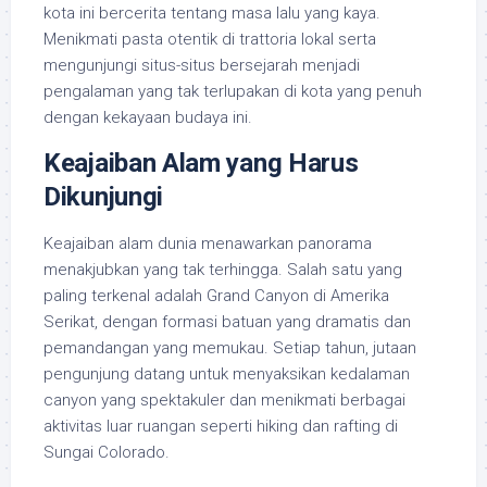
kota ini bercerita tentang masa lalu yang kaya.
Menikmati pasta otentik di trattoria lokal serta
mengunjungi situs-situs bersejarah menjadi
pengalaman yang tak terlupakan di kota yang penuh
dengan kekayaan budaya ini.
Keajaiban Alam yang Harus
Dikunjungi
Keajaiban alam dunia menawarkan panorama
menakjubkan yang tak terhingga. Salah satu yang
paling terkenal adalah Grand Canyon di Amerika
Serikat, dengan formasi batuan yang dramatis dan
pemandangan yang memukau. Setiap tahun, jutaan
pengunjung datang untuk menyaksikan kedalaman
canyon yang spektakuler dan menikmati berbagai
aktivitas luar ruangan seperti hiking dan rafting di
Sungai Colorado.