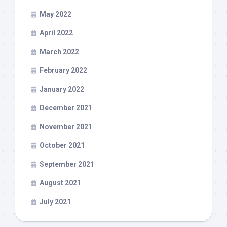
May 2022
April 2022
March 2022
February 2022
January 2022
December 2021
November 2021
October 2021
September 2021
August 2021
July 2021