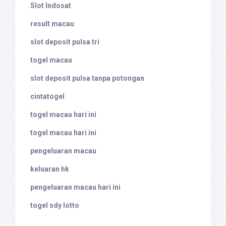
Slot Indosat
result macau
slot deposit pulsa tri
togel macau
slot deposit pulsa tanpa potongan
cintatogel
togel macau hari ini
togel macau hari ini
pengeluaran macau
keluaran hk
pengeluaran macau hari ini
togel sdy lotto