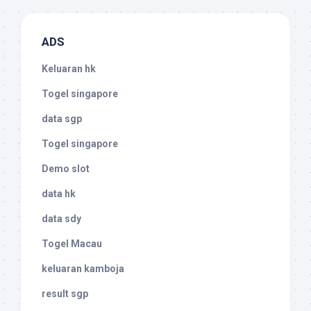
ADS
Keluaran hk
Togel singapore
data sgp
Togel singapore
Demo slot
data hk
data sdy
Togel Macau
keluaran kamboja
result sgp