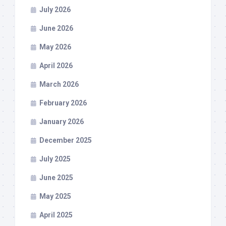
July 2026
June 2026
May 2026
April 2026
March 2026
February 2026
January 2026
December 2025
July 2025
June 2025
May 2025
April 2025