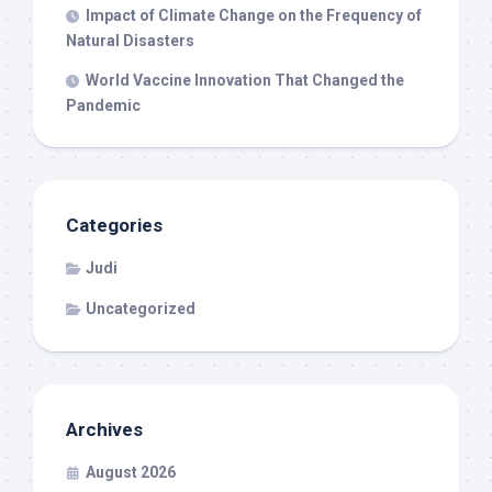
Impact of Climate Change on the Frequency of
Natural Disasters
World Vaccine Innovation That Changed the
Pandemic
Categories
Judi
Uncategorized
Archives
August 2026