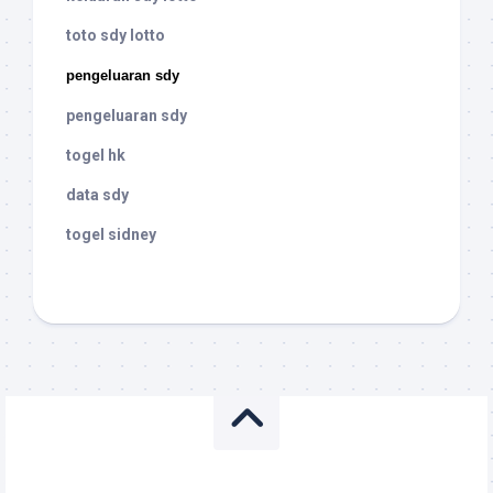
toto sdy lotto
pengeluaran sdy
pengeluaran sdy
togel hk
data sdy
togel sidney