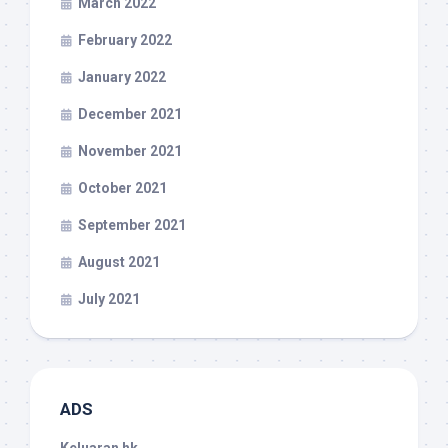
March 2022
February 2022
January 2022
December 2021
November 2021
October 2021
September 2021
August 2021
July 2021
ADS