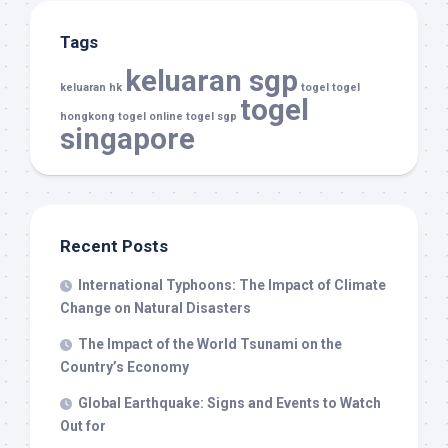
Tags
keluaran sgp
keluaran hk
togel
togel
togel
hongkong
togel online
togel sgp
singapore
Recent Posts
International Typhoons: The Impact of Climate
Change on Natural Disasters
The Impact of the World Tsunami on the
Country’s Economy
Global Earthquake: Signs and Events to Watch
Out for