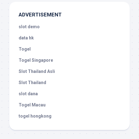
ADVERTISEMENT
slot demo
data hk
Togel
Togel Singapore
Slot Thailand Asli
Slot Thailand
slot dana
Togel Macau
togel hongkong