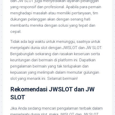
dan JW SLOT juga menyediakan layanan pelanggan
yang responsif dan profesional. Apabila para pemain
menghadapi masalah atau memiliki pertanyaan, tim
dukungan pelanggan akan dengan senang hati
membantu mereka dengan solusi yang tepat dan
cepat.
Tidak ada lagi waktu untuk menunggu, saatnya untuk
menjelajahi dunia slot dengan JWSLOT dan JW SLOT.
Bergabunglah sekarang dan rasakan keseruan serta
keuntungan dari bermain di platform ini. Dapatkan
pengalaman bermain yang tak terlupakan dan
kepuasan yang melimpah dalam memutar gulungan
slot yang menarik ini. Selamat bermain!
Rekomendasi JWSLOT dan JW
SLOT
Jika Anda sedang mencari pengalaman terbaik dalam
menjelajahi dunia slot, maka JWSLOT dan JW SLOT