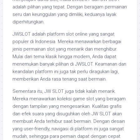
adalah pilihan yang tepat. Dengan beragam permainan
seru dan keunggulan yang dimiliki, keduanya layak
diperhitungkan.
JWSLOT adalah platform slot online yang sangat
populer di Indonesia. Mereka menawarkan berbagai
jenis permainan slot yang menarik dan menghibur.
Mulai dari tema klasik hingga modern, Anda dapat
menemukan banyak pilihan di JWSLOT. Keamanan dan
keandalan platform ini juga tak perlu diragukan lagi,
memberikan Anda rasa tenang saat bermain.
Sementara itu, JW SLOT juga tidak kalah menarik.
Mereka menawarkan koleksi game slot yang beragam
dengan tampilan yang mengesankan. Kualitas grafis
dan efek suara yang disuguhkan oleh JW SLOT akan
membuat Anda terhibur saat bermain. Dengan desain
yang user-friendly, navigasi di platform ini juga sangat
mudah, sehingga para pemain dapat dengan cepat