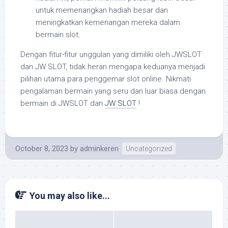
untuk memenangkan hadiah besar dan
meningkatkan kemenangan mereka dalam
bermain slot.
Dengan fitur-fitur unggulan yang dimiliki oleh JWSLOT
dan JW SLOT, tidak heran mengapa keduanya menjadi
pilihan utama para penggemar slot online. Nikmati
pengalaman bermain yang seru dan luar biasa dengan
bermain di JWSLOT dan
JW SLOT
!
October 8, 2023
by
adminkeren
Uncategorized
You may also like...