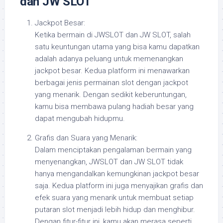
dan JW SLOT
Jackpot Besar:
Ketika bermain di JWSLOT dan JW SLOT, salah
satu keuntungan utama yang bisa kamu dapatkan
adalah adanya peluang untuk memenangkan
jackpot besar. Kedua platform ini menawarkan
berbagai jenis permainan slot dengan jackpot
yang menarik. Dengan sedikit keberuntungan,
kamu bisa membawa pulang hadiah besar yang
dapat mengubah hidupmu.
Grafis dan Suara yang Menarik:
Dalam menciptakan pengalaman bermain yang
menyenangkan, JWSLOT dan JW SLOT tidak
hanya mengandalkan kemungkinan jackpot besar
saja. Kedua platform ini juga menyajikan grafis dan
efek suara yang menarik untuk membuat setiap
putaran slot menjadi lebih hidup dan menghibur.
Dengan fitur-fitur ini, kamu akan merasa seperti